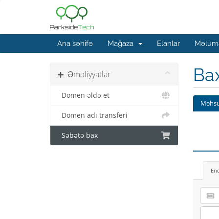
Ana səhifə
Mağaza
Elanlar
Məluma
Ba
Əməliyyatlar
Domen əldə et
Məhsu
Domen adı transferi
Səbətə bax
En