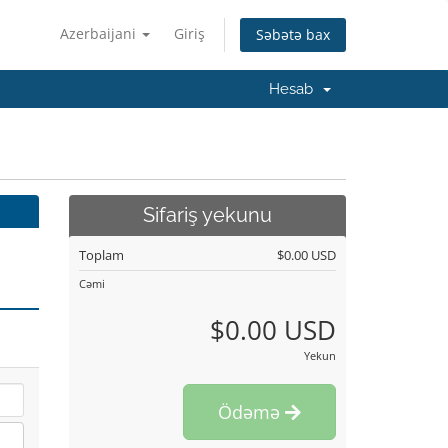
Azerbaijani
Giriş
Səbətə bax
Hesab
Sifariş yekunu
Toplam
$0.00 USD
Cəmi
$0.00 USD
Yekun
Ödəmə