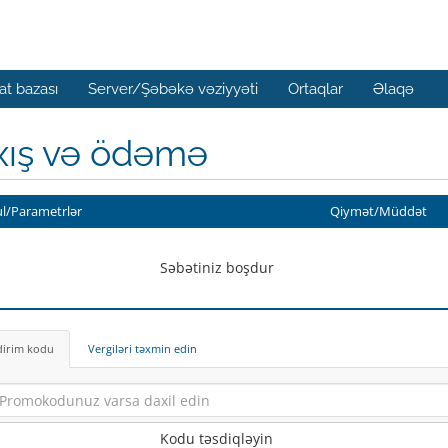
t bazası
Server/Şəbəkə vəziyyəti
Ortaqlar
Əlaqə
xış və ödəmə
l/Parametrlər
Qiymət/Müddət
Səbətiniz boşdur
dirim kodu
Vergiləri təxmin edin
Kodu təsdiqləyin