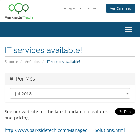
Português
Entrar
Ver Carrinho
Alter
nave
IT services available!
Suporte
Anúncios
IT services available!
Por Mês
See our website for the latest update on features
and pricing
http://www.parksidetech.com/Managed-IT-Solutions.html