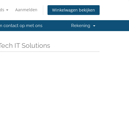
nds
Aanmelden
Winkelwagen bekijken
 contact op met ons
Rekening
Tech IT Solutions