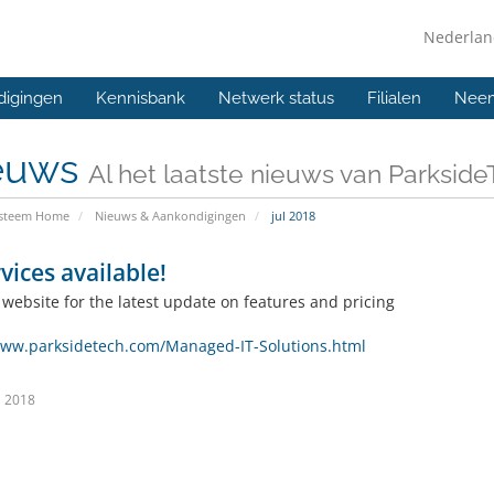
Nederla
digingen
Kennisbank
Netwerk status
Filialen
Neem
euws
Al het laatste nieuws van Parkside
ysteem Home
Nieuws & Aankondigingen
jul 2018
rvices available!
 website for the latest update on features and pricing
www.parksidetech.com/Managed-IT-Solutions.html
l 2018