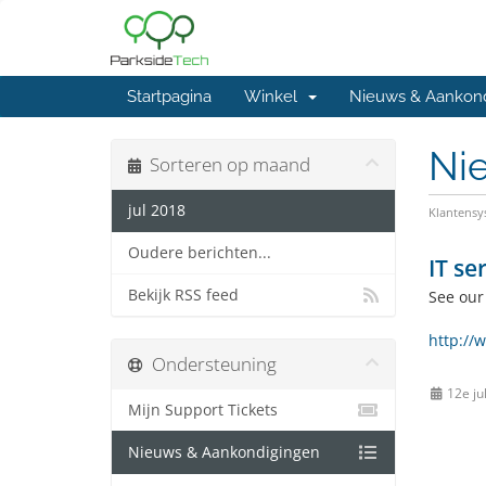
Startpagina
Winkel
Nieuws & Aankon
Ni
Sorteren op maand
jul 2018
Klantens
Oudere berichten...
IT se
Bekijk RSS feed
See our
http://
Ondersteuning
12e ju
Mijn Support Tickets
Nieuws & Aankondigingen