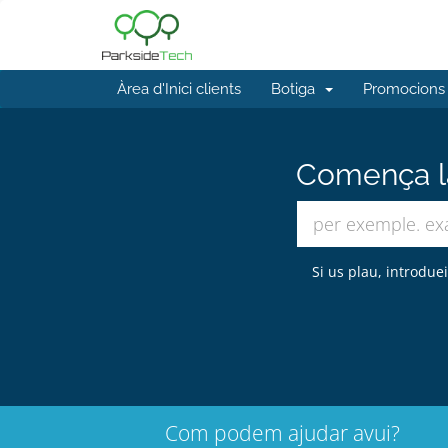
Àrea d'Inici clients
Botiga
Promocions
Comença la
Si us plau, introdue
Com podem ajudar avui?