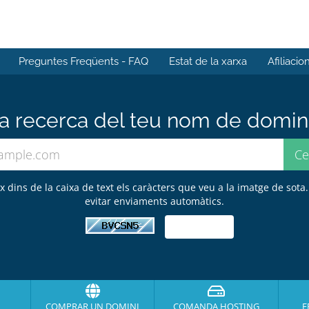
Preguntes Freqüents - FAQ
Estat de la xarxa
Afiliacio
 recerca del teu nom de domini 
ix dins de la caixa de text els caràcters que veu a la imatge de sota.
evitar enviaments automàtics.
COMPRAR UN DOMINI
COMANDA HOSTING
F