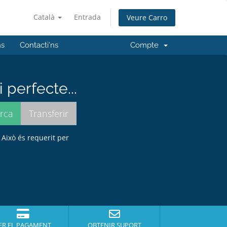
Català
Entrada
Veure Carro
ns
Contacti'ns
Compte
perfecte...
 Això és requerit per
ER EL PAGAMENT
OBTENIR SUPORT