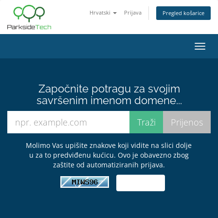
Hrvatski
Prijava
Pregled košarice
Preba
navig
Započnite potragu za svojim
savršenim imenom domene...
Molimo Vas upišite znakove koji vidite na slici dolje
u za to predviđenu kućicu. Ovo je obavezno zbog
zaštite od automatiziranih prijava.